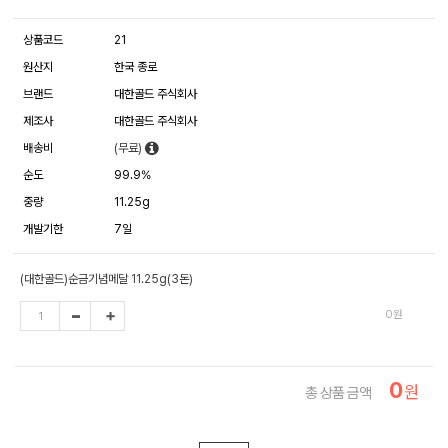
상품코드
21
원산지
한국 종로
브랜드
대한골드 주식회사
제조사
대한골드 주식회사
배송비
(무료)
순도
99.9%
중량
11.25g
개발기한
7일
(대한골드)순금기념메달 11.25g(3돈)
0
원
0
원
총 상품 금액