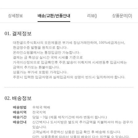
상세정보
배송/교환/반품안내
리뷰()
상품문의(0)
01. 결제정보
대한골드주식회사의 모든제품은 부가세 정상거래만하며, 100%세금계산서,
현금영수증 발행을 원칙으로 합니다.
온라인쇼핑몰에서는 통장입금만 가능합니다.
결제는 금 특성상 실시간 국제 시세를 기준으로
가격이산정되므로 입금확인후 주문,발송이 이뤄지며 시세변동후 입금시에는
금액이 추가또는 환불이됩니다.
상품가는 부가세 포함된 가격입니다.
주문시 입력한 입금자명과 실제입금자의 성명이 반드시 일치하여야 합니다.
02. 배송정보
배송방법
우체국 택배
배송지역
전국지역
배송기간
당일 ~ 3일 (제품 제작기간에 따라 변동이 됩니다.)
배송안내
산간벽지나 도서지방은 별도의 추가금액을 지불하셔야 하는 경우가
있습니다.
고객님께서 주문하신 상품은 입금 확인 후 배송해 드립니다.
다만, 상품종류에 따라서 상품의 배송이 다소 지연될 수 있습니다.