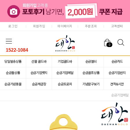
로그인
회원가입
마이페이지
주문조회
고객센터
0
1522-1084
당일발송상품
선물 골드바
기업골드바
순금열쇠
순금카드
순금돌상품
순금기업뱃지
순금기업메달
순금골프상품
순금기업반지
순금기념동물
순금계급장
순금트로피
기념문구보기
견적&시안
순금기업메달