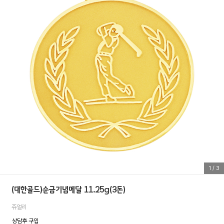
1
/
3
(대한골드)순금기념메달 11.25g(3돈)
쥬얼리
상담후 구입