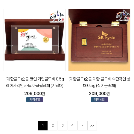
(대한골드)순금 코인 기업골드바 0.5g
(대한골드)순금 대한 골드바 속판각인 상
레이저각인 카드 아크릴상패 (기념패)
패 0.5g (장기근속패)
209,000
209,000
원
원
1
2
3
4
>
>>