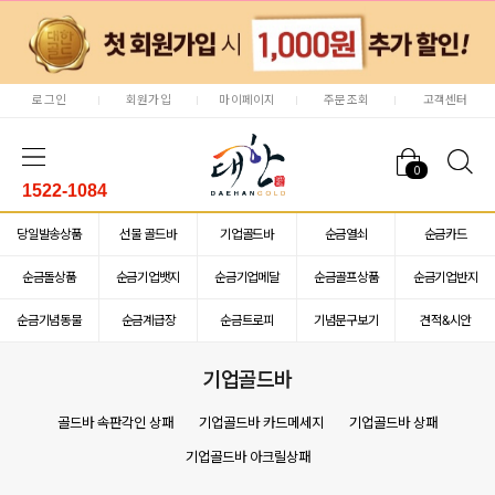
로그인
회원가입
마이페이지
주문조회
고객센터
0
1522-1084
당일발송상품
선물 골드바
기업골드바
순금열쇠
순금카드
순금돌상품
순금기업뱃지
순금기업메달
순금골프상품
순금기업반지
순금기념동물
순금계급장
순금트로피
기념문구보기
견적&시안
기업골드바
골드바 속판각인 상패
기업골드바 카드메세지
기업골드바 상패
기업골드바 아크릴상패