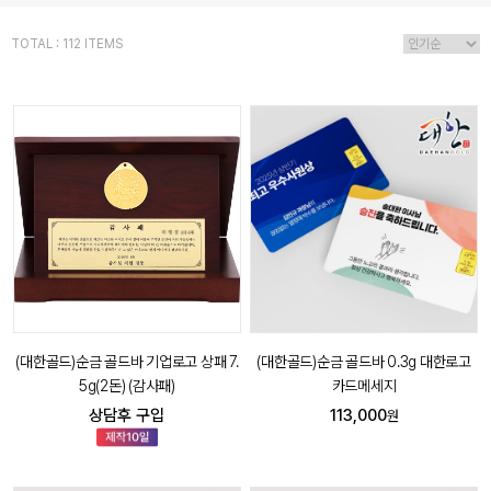
TOTAL : 112 ITEMS
(대한골드)순금 골드바 기업로고 상패 7.
(대한골드)순금 골드바 0.3g 대한로고
5g(2돈) (감사패)
카드메세지
상담후 구입
113,000
원