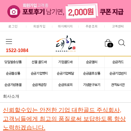
로그인
회원가입
마이페이지
주문조회
고객센터
0
1522-1084
당일발송상품
선물 골드바
기업골드바
순금열쇠
순금카드
순금돌상품
순금기업뱃지
순금기업메달
순금골프상품
순금기업반지
순금기념동물
순금계급장
순금트로피
기념문구보기
견적&시안
회사소개
신뢰할수있는 안전한 기업 대한골드 주식회사,
고객님들에게 최고의 품질로써 보답하도록 항상
노력하겠습니다.