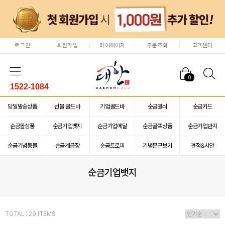
로그인
회원가입
마이페이지
주문조회
고객센터
0
1522-1084
당일발송상품
선물 골드바
기업골드바
순금열쇠
순금카드
순금돌상품
순금기업뱃지
순금기업메달
순금골프상품
순금기업반지
순금기념동물
순금계급장
순금트로피
기념문구보기
견적&시안
순금기업뱃지
TOTAL : 29 ITEMS