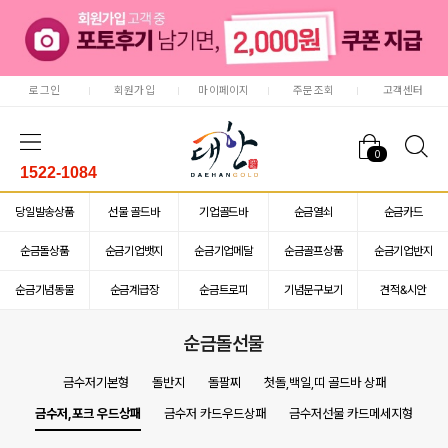
로그인
회원가입
마이페이지
주문조회
고객센터
0
1522-1084
당일발송상품
선물 골드바
기업골드바
순금열쇠
순금카드
순금돌상품
순금기업뱃지
순금기업메달
순금골프상품
순금기업반지
순금기념동물
순금계급장
순금트로피
기념문구보기
견적&시안
순금돌선물
금수저기본형
돌반지
돌팔찌
첫돌,백일,띠 골드바 상패
금수저,포크 우드상패
금수저 카드우드상패
금수저선물 카드메세지형