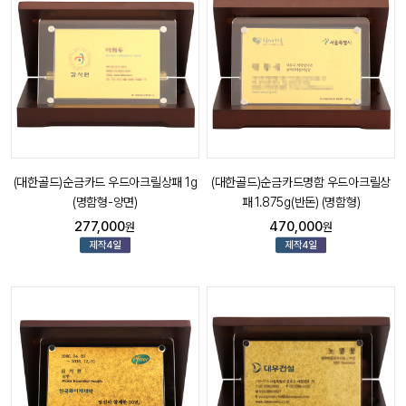
(대한골드)순금카드 우드아크릴상패 1g
(대한골드)순금카드명함 우드아크릴상
(명함형-양면)
패 1.875g(반돈) (명함형)
277,000
470,000
원
원