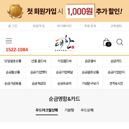
로그인
회원가입
마이페이지
주문조회
고객센터
0
1522-1084
당일발송상품
선물 골드바
기업골드바
순금열쇠
순금카드
순금돌상품
순금기업뱃지
순금기업메달
순금골프상품
순금기업반지
순금기념동물
순금계급장
순금트로피
기념문구보기
견적&시안
순금명함&카드
우드아크릴상패
기본형
우드상패