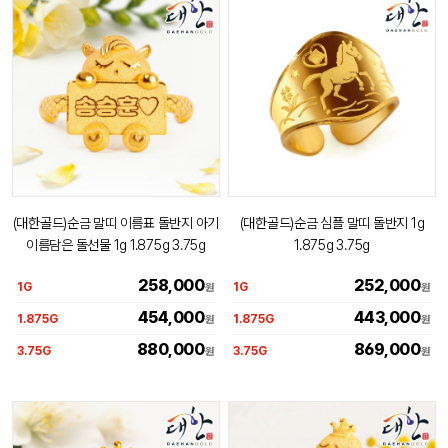
(대한골드)순금 말띠 이름표 돌반지 아기
(대한골드)순금 심플 말띠 돌반지 1g
이름담은 돌선물 1g 1.875g 3.75g
1.875g 3.75g
258,000
252,000
1G
1G
원
원
454,000
443,000
1.875G
1.875G
원
원
880,000
869,000
3.75G
3.75G
원
원