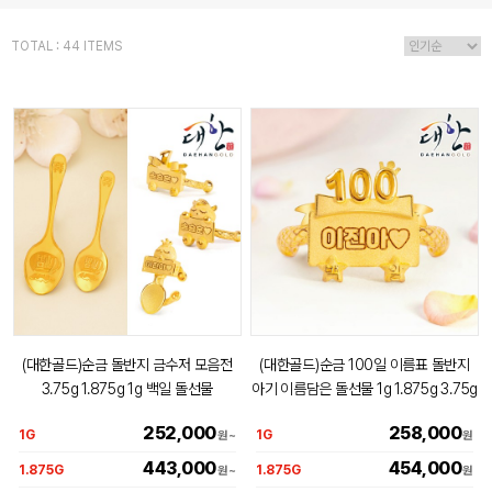
TOTAL : 44 ITEMS
(대한골드)순금 돌반지 금수저 모음전
(대한골드)순금 100일 이름표 돌반지
3.75g 1.875g 1g 백일 돌선물
아기 이름담은 돌선물 1g 1.875g 3.75g
252,000
258,000
1G
1G
원
~
원
443,000
454,000
1.875G
1.875G
원
~
원