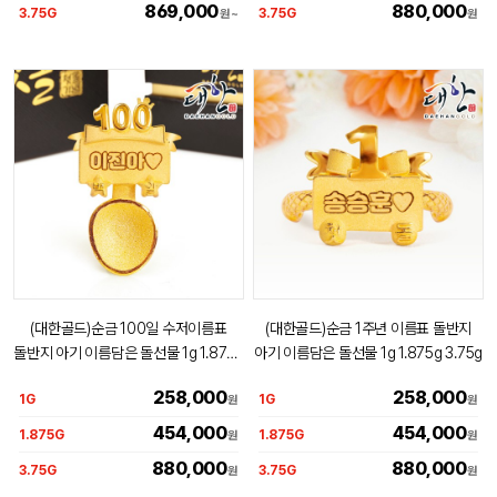
869,000
880,000
3.75G
3.75G
원
~
원
(대한골드)순금 100일 수저이름표
(대한골드)순금 1주년 이름표 돌반지
돌반지 아기 이름담은 돌선물 1g 1.875g
아기 이름담은 돌선물 1g 1.875g 3.75g
3.75g
258,000
258,000
1G
1G
원
원
454,000
454,000
1.875G
1.875G
원
원
880,000
880,000
3.75G
3.75G
원
원