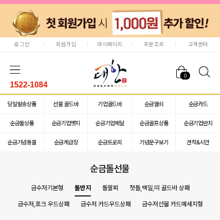
로그인
회원가입
마이페이지
주문조회
고객센터
0
1522-1084
당일발송상품
선물 골드바
기업골드바
순금열쇠
순금카드
순금돌상품
순금기업뱃지
순금기업메달
순금골프상품
순금기업반지
순금기념동물
순금계급장
순금트로피
기념문구보기
견적&시안
순금돌선물
금수저기본형
돌반지
돌팔찌
첫돌,백일,띠 골드바 상패
금수저,포크 우드상패
금수저 카드우드상패
금수저선물 카드메세지형