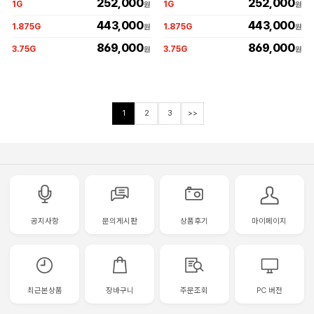
252,000
252,000
1G
1G
원
원
443,000
443,000
1.875G
1.875G
원
원
869,000
869,000
3.75G
3.75G
원
원
1
2
3
>>
공지사항
문의게시판
상품후기
마이페이지
최근본상품
장바구니
주문조회
PC 버전