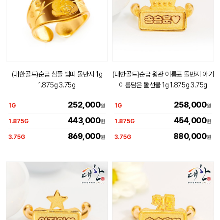
(대한골드)순금 심플 뱀띠 돌반지 1g
(대한골드)순금 왕관 이름표 돌반지 아기
1.875g 3.75g
이름담은 돌선물 1g 1.875g 3.75g
252,000
258,000
1G
1G
원
원
443,000
454,000
1.875G
1.875G
원
원
869,000
880,000
3.75G
3.75G
원
원