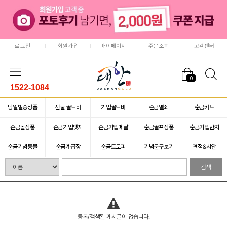
로그인
회원가입
마이페이지
주문조회
고객센터
0
1522-1084
당일발송상품
선물 골드바
기업골드바
순금열쇠
순금카드
순금돌상품
순금기업뱃지
순금기업메달
순금골프상품
순금기업반지
기념문구 예문보기
글쓰기
순금기념동물
순금계급장
순금트로피
기념문구보기
견적&시안
검색
등록/검색된 게시글이 없습니다.