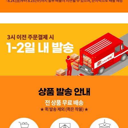
👍 네, 도움 됐어요
👎 아뇨, 아쉬워요