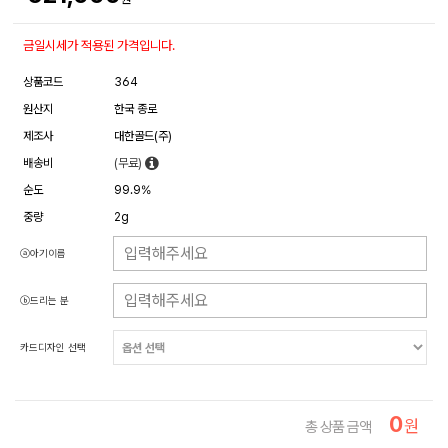
금일시세가 적용된 가격입니다.
상품코드
364
원산지
한국 종로
제조사
대한골드(주)
배송비
(무료)
순도
99.9%
중량
2g
ⓐ아기이름
ⓑ드리는 분
카드디자인 선택
0
원
총 상품 금액