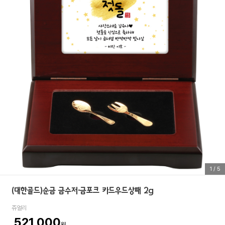
1
/
5
(대한골드)순금 금수저·금포크 카드우드상패 2g
쥬얼리
521,000
원