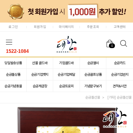
로그인
회원가입
마이페이지
주문조회
고객센터
0
1522-1084
당일발송상품
선물 골드바
기업골드바
순금열쇠
순금카드
순금돌상품
순금기업뱃지
순금기업메달
순금골프상품
순금기업반지
순금기념동물
순금계급장
순금트로피
기념문구보기
견적&시안
순금돌선물
[기타] 순금돌선물