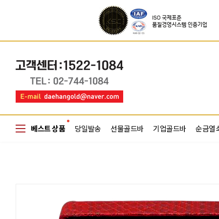
베스트 상품
당일발송
선물골드바
기업골드바
순금열