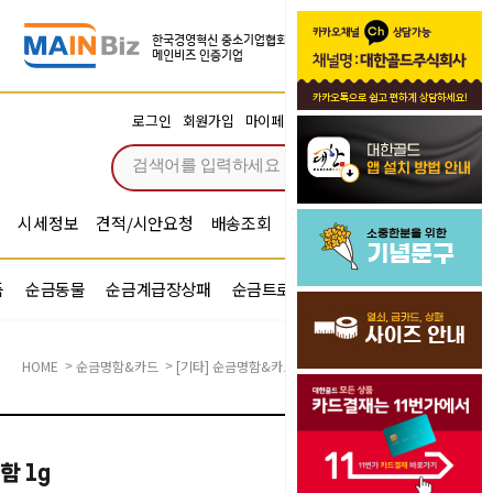
장바구니
로그인
회원가입
마이페이지
주문조회
0
시세정보
견적/시안요청
배송조회
시안확인
기념문구예문
품
순금동물
순금계급장상패
순금트로피
순금기업반지
HOME
순금명함&카드
[기타] 순금명함&카드
>
>
(대한골드)순금카드명함 1g
함 1g