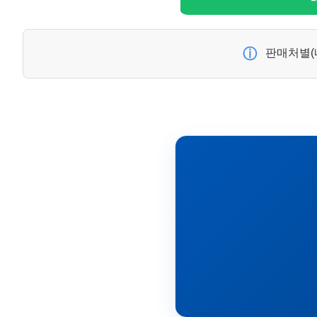
ⓘ
판매처별(네