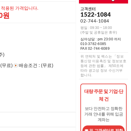
 적용된 가격입니다.
고객센터
00원
1522-1084
02-744-1084
평일 : 09:30 ~ 18:00
(주말 및 공휴일은 휴무)
심야상담 : pm 23:00 까지
010-3782-6085
FAX 02-744-6089
주)
위 연락처 및 팩스는 「정보
통신망 이용촉진 및 정보보호
 (무료)
배송조건 : (무료)
등에 관한 법률」 제50조에
따라 광고성 정보 수신거부
합니다.
대량 주문 및 기업·단
체 건
보다 안전하고 정확한
거래 안내를 위해 입금
계좌는
위 고객센터로 전화