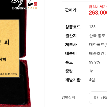
금일시세가
판매가
263,0
상품코드
133
원산지
한국 종로
제조사
대한골드(
배송비
배송조건 :
순도
99.9%
중량
1g
개발기한
4일
양면선택