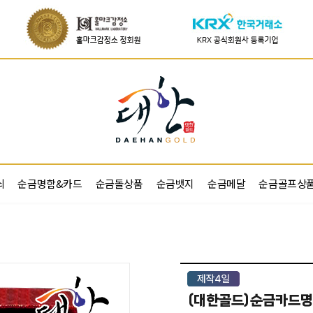
쇠
순금명함&카드
순금돌상품
순금뱃지
순금메달
순금골프상
(대한골드)순금카드명