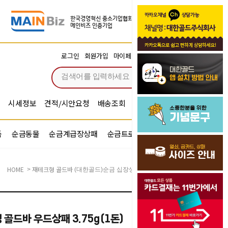
장바구니
로그인
회원가입
마이페이지
주문조회
0
시세정보
견적/시안요청
배송조회
시안확인
기념문구예문
품
순금동물
순금계급장상패
순금트로피
순금기업반지
HOME
재테크형 골드바
>
(대한골드)순금 십장생 골드바 우드상패 3.75g(1돈)
골드바 우드상패 3.75g(1돈)