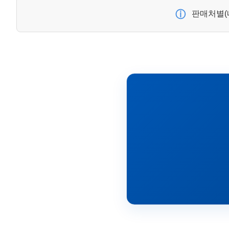
ⓘ
판매처별(네