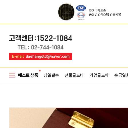
베스트 상품
당일발송
선물골드바
기업골드바
순금열