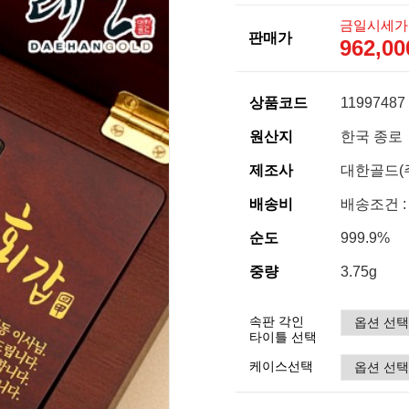
금일시세가
판매가
962,0
상품코드
11997487
원산지
한국 종로
제조사
대한골드(
배송비
배송조건 :
순도
999.9%
중량
3.75g
속판 각인
타이틀 선택
케이스선택