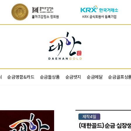
쇠
순금명함&카드
순금돌상품
순금뱃지
순금메달
순금골프상
(대한골드)순금 십장생 