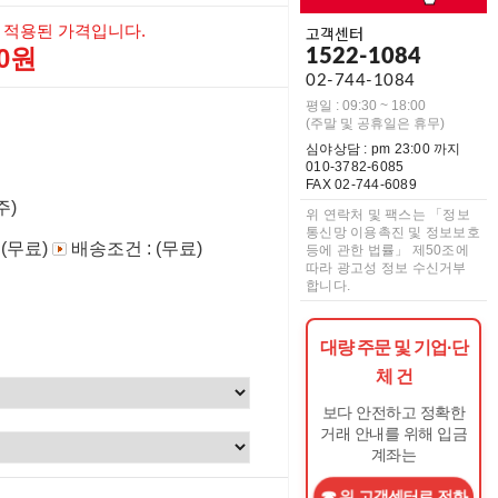
 적용된 가격입니다.
고객센터
00원
1522-1084
02-744-1084
평일 : 09:30 ~ 18:00
(주말 및 공휴일은 휴무)
심야상담 : pm 23:00 까지
010-3782-6085
FAX 02-744-6089
주)
위 연락처 및 팩스는 「정보
통신망 이용촉진 및 정보보호
 (무료)
배송조건 : (무료)
등에 관한 법률」 제50조에
따라 광고성 정보 수신거부
합니다.
대량 주문 및 기업·단
체 건
보다 안전하고 정확한
거래 안내를 위해 입금
계좌는
위 고객센터로 전화